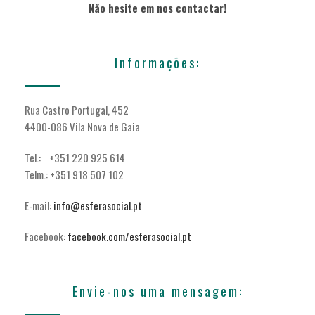
Não hesite em nos contactar!
Informações:
Rua Castro Portugal, 452
4400-086 Vila Nova de Gaia
Tel.: +351 220 925 614
Telm.: +351 918 507 102
E-mail:
info@esferasocial.pt
Facebook:
facebook.com/esferasocial.pt
Envie-nos uma mensagem: